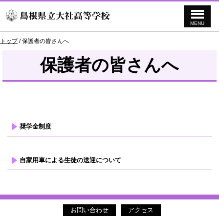
MENU
このページの本文へ
現
トップ
/
保護者の皆さんへ
在
の
保護者の皆さんへ
位
置：
奨学金制度
自家用車による生徒の送迎について
お問い合わせ
アクセス