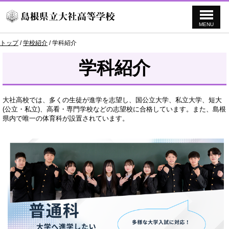
MENU
このページの本文へ
現
トップ
/
学校紹介
/
学科紹介
在
の
学科紹介
位
置：
大社高校では、多くの生徒が進学を志望し、国公立大学、私立大学、短大
(公立・私立)、高看・専門学校などの志望校に合格しています。また、島根
県内で唯一の体育科が設置されています。