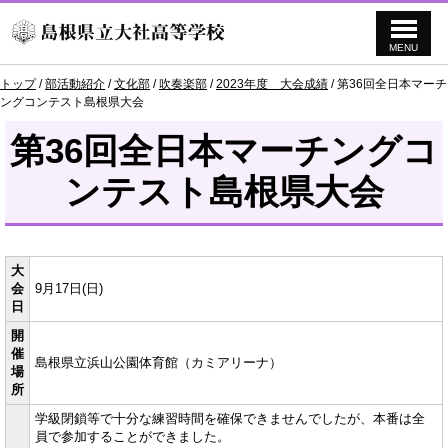
MENU
このページの本文へ
現
トップ
/
部活動紹介
/
文化部
/
吹奏楽部
/
2023年度 大会成績
/
第36回全日本マーチ
在
ングコンテスト島根県大会
の
位
第36回全日本マーチングコ
置：
ンテスト島根県大会
大
会
9月17日(日)
日
開
催
島根県立浜山公園体育館（カミアリーナ）
場
所
学級閉鎖等で十分な練習時間を確保できませんでしたが、本番は全
員で参加することができました。