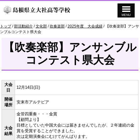
MENU
このページの本文へ
現
トップ
/
部活動紹介
/
文化部
/
吹奏楽部
/
2025年度 大会成績
/
【吹奏楽部】アンサ
在
ンブルコンテスト県大会
の
位
【吹奏楽部】アンサンブル
置：
コンテスト県大会
大会
12月14日(日)
日
開催
安来市アルテピア
場所
金管四重奏・・・金賞
【顧問より】
目標としていた中国大会には届きませんでしたが、２年連続の金
大会
賞を受賞することができました。
結果
次は定期演奏会にむけてがんばります。