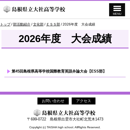
MENU
このページの本文へ
現
トップ
/
部活動紹介
/
文化部
/
ＥＳＳ部
/
2026年度 大会成績
在
の
2026年度 大会成績
位
置：
第45回島根県高等学校国際教育英語弁論大会【ESS部】
お問い合わせ
アクセス
〒699-0722 島根県出雲市大社町北荒木1473
Copylight (c) TAISHA high school. AllRights Reserved.