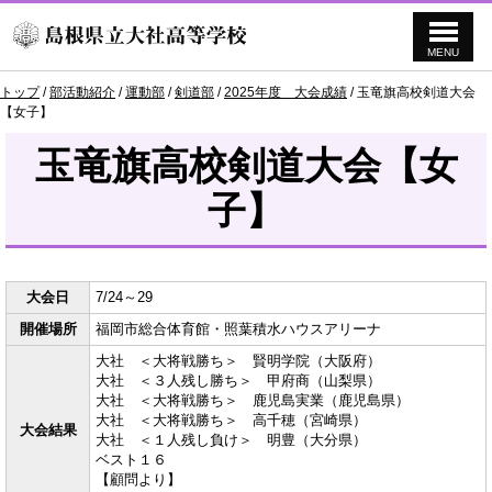
MENU
このページの本文へ
現
トップ
/
部活動紹介
/
運動部
/
剣道部
/
2025年度 大会成績
/
玉竜旗高校剣道大会
在
【女子】
の
位
玉竜旗高校剣道大会【女
置：
子】
大会日
7/24～29
開催場所
福岡市総合体育館・照葉積水ハウスアリーナ
大社 ＜大将戦勝ち＞ 賢明学院（大阪府）
大社 ＜３人残し勝ち＞ 甲府商（山梨県）
大社 ＜大将戦勝ち＞ 鹿児島実業（鹿児島県）
大社 ＜大将戦勝ち＞ 高千穂（宮崎県）
大会結果
大社 ＜１人残し負け＞ 明豊（大分県）
ベスト１６
【顧問より】