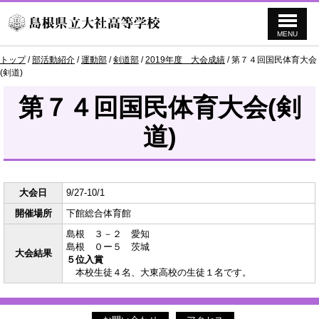
MENU
このページの本文へ
現
トップ
/
部活動紹介
/
運動部
/
剣道部
/
2019年度 大会成績
/
第７４回国民体育大会
在
(剣道)
の
位
第７４回国民体育大会(剣
置：
道)
大会日
9/27-10/1
開催場所
下館総合体育館
島根 ３－２ 愛知
島根 ０ー５ 茨城
大会結果
５位入賞
本校生徒４名、大東高校の生徒１名です。