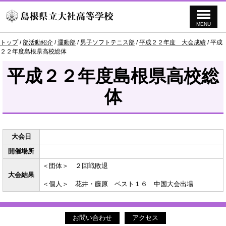
MENU
このページの本文へ
現
トップ
/
部活動紹介
/
運動部
/
男子ソフトテニス部
/
平成２２年度 大会成績
/
平成
在
２２年度島根県高校総体
の
位
平成２２年度島根県高校総
置：
体
大会日
開催場所
＜団体＞ ２回戦敗退
大会結果
＜個人＞ 花井・藤原 ベスト１６ 中国大会出場
お問い合わせ
アクセス