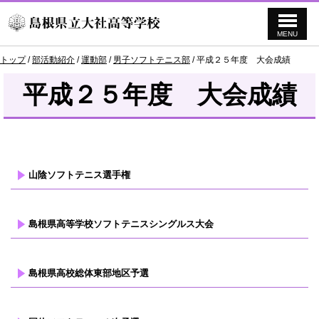
MENU
このページの本文へ
現
トップ
/
部活動紹介
/
運動部
/
男子ソフトテニス部
/
平成２５年度 大会成績
在
の
平成２５年度 大会成績
位
置：
山陰ソフトテニス選手権
島根県高等学校ソフトテニスシングルス大会
島根県高校総体東部地区予選