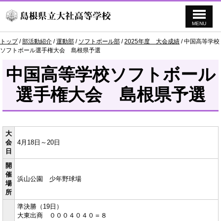
MENU
このページの本文へ
現
トップ
/
部活動紹介
/
運動部
/
ソフトボール部
/
2025年度 大会成績
/
中国高等学校
在
ソフトボール選手権大会 島根県予選
の
位
中国高等学校ソフトボール
置：
選手権大会 島根県予選
大
会
4月18日～20日
日
開
催
浜山公園 少年野球場
場
所
準決勝（19日）
大東出商 ０００４０４０＝８