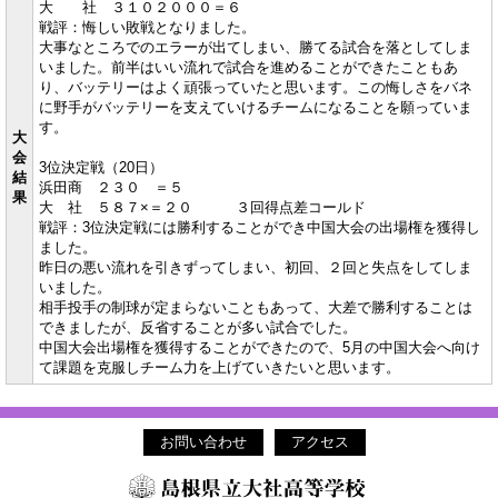
大 社 ３１０２０００＝６
戦評：悔しい敗戦となりました。
大事なところでのエラーが出てしまい、勝てる試合を落としてしま
いました。前半はいい流れで試合を進めることができたこともあ
り、バッテリーはよく頑張っていたと思います。この悔しさをバネ
に野手がバッテリーを支えていけるチームになることを願っていま
す。
大
会
3位決定戦（20日）
結
浜田商 ２３０ ＝５
果
大 社 ５８７×＝２０ ３回得点差コールド
戦評：3位決定戦には勝利することができ中国大会の出場権を獲得し
ました。
昨日の悪い流れを引きずってしまい、初回、２回と失点をしてしま
いました。
相手投手の制球が定まらないこともあって、大差で勝利することは
できましたが、反省することが多い試合でした。
中国大会出場権を獲得することができたので、5月の中国大会へ向け
て課題を克服しチーム力を上げていきたいと思います。
お問い合わせ
アクセス