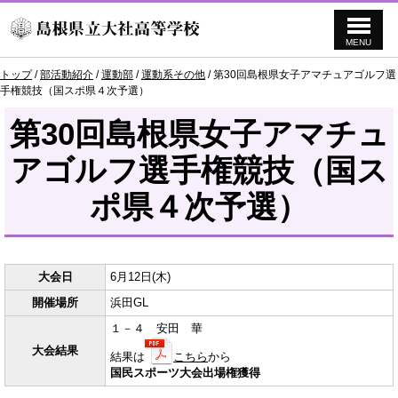
MENU
このページの本文へ
現
トップ
/
部活動紹介
/
運動部
/
運動系その他
/
第30回島根県女子アマチュアゴルフ選
在
手権競技（国スポ県４次予選）
の
位
第30回島根県女子アマチュ
置：
アゴルフ選手権競技（国ス
ポ県４次予選）
大会日
6月12日(木)
開催場所
浜田GL
１－４ 安田 華
大会結果
結果は
こちら
から
国民スポーツ大会出場権獲得