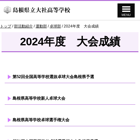
MENU
このページの本文へ
現
トップ
/
部活動紹介
/
運動部
/
卓球部
/
2024年度 大会成績
在
の
2024年度 大会成績
位
置：
第52回全国高等学校選抜卓球大会島根県予選
島根県高等学校新人卓球大会
島根県高等学校卓球選手権大会