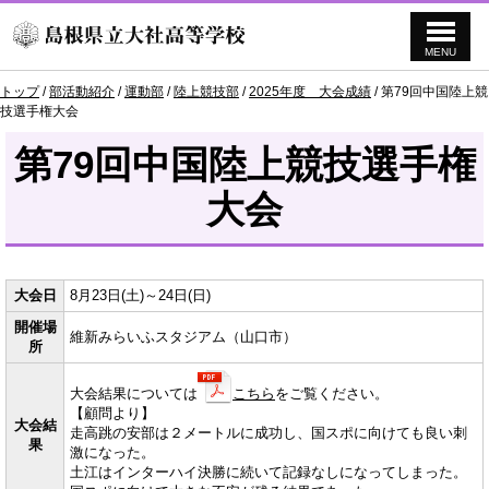
MENU
このページの本文へ
現
トップ
/
部活動紹介
/
運動部
/
陸上競技部
/
2025年度 大会成績
/
第79回中国陸上競
在
技選手権大会
の
位
第79回中国陸上競技選手権
置：
大会
大会日
8月23日(土)～24日(日)
開催場
維新みらいふスタジアム（山口市）
所
大会結果については
こちら
をご覧ください。
【顧問より】
大会結
走高跳の安部は２メートルに成功し、国スポに向けても良い刺
果
激になった。
土江はインターハイ決勝に続いて記録なしになってしまった。