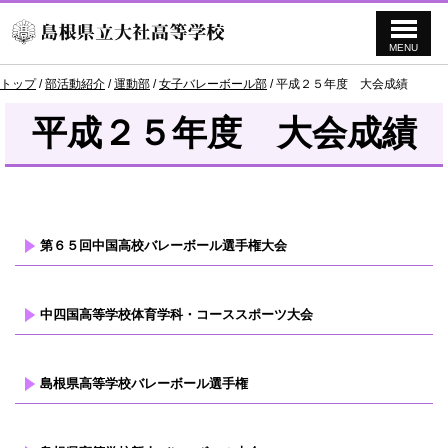
MENU
このページの本文へ
現
トップ
/
部活動紹介
/
運動部
/
女子バレーボール部
/
平成２５年度 大会成績
在
の
平成２５年度 大会成績
位
置：
第６５回中国高校バレーボール選手権大会
中四国高等学校体育学科・コーススポーツ大会
島根県高等学校バレーボール選手権