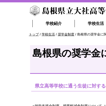
このページの本文へ
学校紹介
学校生活
現
トップ
/
学校生活
/
奨学金制度
/
島根県の奨学金に
在
の
位
島根県の奨学金
置：
県立高等学校に通う生徒に対する
○
就学支援金制度、授業料減免制度について（