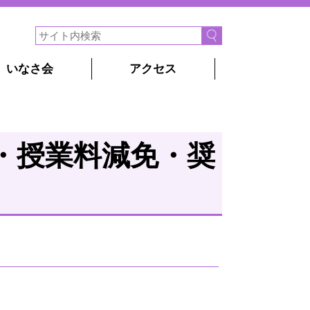
いなさ会
アクセス
・授業料減免・奨