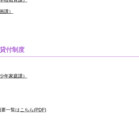
画課）
貸付制度
少年家庭課）
概要一覧は
こちら(PDF)