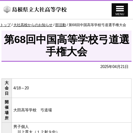
MENU
このページの本文へ
現
トップ
/
大社高校からのお知らせ
/
部活動
/
第68回中国高等学校弓道選手権大会
在
の
第68回中国高等学校弓道選
位
置：
手権大会
2025年04月21日
大
会
4/18～20
日
開
催
大田高等学校 弓道場
場
所
男子個人
川上貫太（１２射９中）