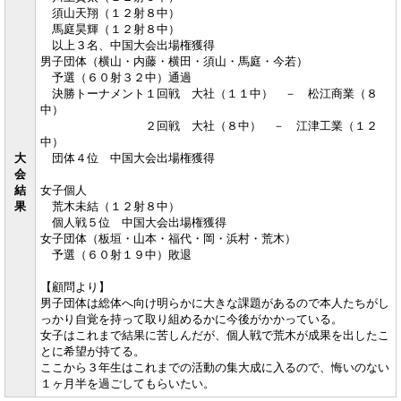
須山天翔（１２射８中）
馬庭昊輝（１２射８中）
以上３名、中国大会出場権獲得
男子団体（横山・内藤・横田・須山・馬庭・今若）
予選（６０射３２中）通過
決勝トーナメント１回戦 大社（１１中） － 松江商業（８
中）
２回戦 大社（８中） － 江津工業（１２
中）
大
団体４位 中国大会出場権獲得
会
結
女子個人
果
荒木未結（１２射８中）
個人戦５位 中国大会出場権獲得
女子団体（板垣・山本・福代・岡・浜村・荒木）
予選（６０射１９中）敗退
【顧問より】
男子団体は総体へ向け明らかに大きな課題があるので本人たちがし
っかり自覚を持って取り組めるかに今後がかかっている。
女子はこれまで結果に苦しんだが、個人戦で荒木が成果を出したこ
とに希望が持てる。
ここから３年生はこれまでの活動の集大成に入るので、悔いのない
１ヶ月半を過ごしてもらいたい。