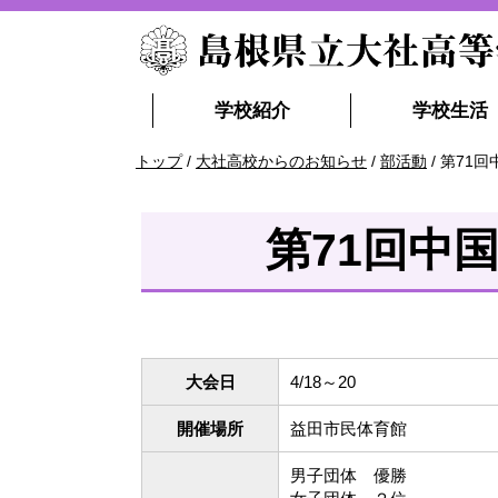
このページの本文へ
学校紹介
学校生活
現
トップ
/
大社高校からのお知らせ
/
部活動
/
第71
在
の
位
第71回中
置：
大会日
4/18～20
開催場所
益田市民体育館
男子団体 優勝