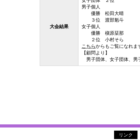
女子団体 ２位
男子個人
優勝 松田大晴
３位 渡部魁斗
大会結果
女子個人
優勝 槇原栞那
２位 小村そら
こちら
からもご覧になれま
【顧問より】
男子団体、女子団体、男子個
リンク