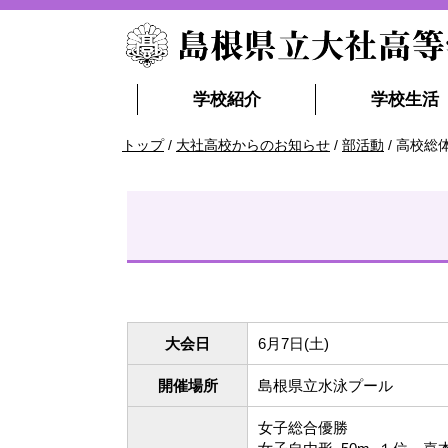
このページの本文へ
学校紹介
学校生活
現
トップ
/
大社高校からのお知らせ
/
部活動
/
高校総
在
の
位
置：
大会日
6月7日(土)
開催場所
島根県立水泳プール
女子総合優勝