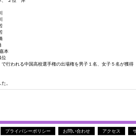
本、 ２位 岸
川
川
若
若
橋
橋
 嘉本
1位
）で行われる中国高校選手権の出場権を男子１名、女子５名が獲得
した。
プライバシーポリシー
お問い合わせ
アクセス