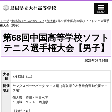
MENU
このページの本文へ
現
トップ
/
大社高校からのお知らせ
/
部活動
/
第68回中国高等学校ソフトテニス選手
在
権大会【男子】
の
位
第68回中国高等学校ソフト
置：
テニス選手権大会【男子】
2025年07月24日
大会
7月12日（土）
日
開催
ヤマタスポーツパーク テニス場（鳥取県立布勢総合運動公園テニ
場所
ス場）
個人戦 持田・吉田ペア
１回戦 ２－４ 岡山県
【顧問より】