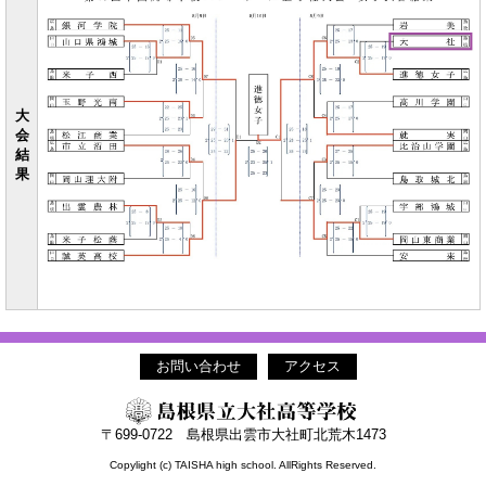
大
会
結
果
お問い合わせ
アクセス
〒699-0722 島根県出雲市大社町北荒木1473
Copylight (c) TAISHA high school. AllRights Reserved.