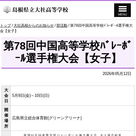
MENU
このページの本文へ
現
トップ
/
大社高校からのお知らせ
/
部活動
/
第78回中国高等学校ﾊﾞﾚｰﾎﾞｰﾙ選手権大
在
会【女子】
の
位
第78回中国高等学校ﾊﾞﾚｰﾎﾞ
置：
ｰﾙ選手権大会【女子】
2026年05月12日
大
会
5月8日(金)～10日(日)
日
開
催
広島県立総合体育館(グリーンアリーナ)
場
所