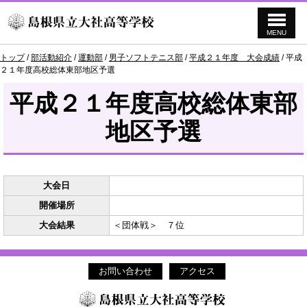
MENU
このページの本文へ
現
トップ
/
部活動紹介
/
運動部
/
男子ソフトテニス部
/
平成２１年度 大会成績
/
平成
在
２１年度高校総体東部地区予選
の
位
平成２１年度高校総体東部
置：
地区予選
大会日
開催場所
大会結果
＜団体戦＞ ７位
お問い合わせ
アクセス