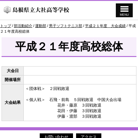
MENU
このページの本文へ
現
トップ
/
部活動紹介
/
運動部
/
男子ソフトテニス部
/
平成２１年度 大会成績
/
平成
在
２１年度高校総体
の
位
平成２１年度高校総体
置：
大会日
開催場所
＜団体戦＞ ２回戦敗退
＜個人戦＞ 石飛・前島 ５回戦敗退 中国大会出場
大会結果
花井・藤原 ３回戦敗退
花田・伊藤 ３回戦敗退
伊藤・渡部 ３回戦敗退
お問い合わせ
アクセス