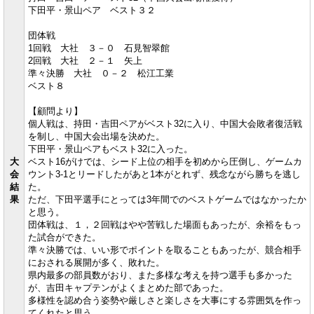
下田平・景山ペア ベスト３２
団体戦
1回戦 大社 ３－０ 石見智翠館
2回戦 大社 ２－１ 矢上
準々決勝 大社 ０－２ 松江工業
ベスト８
【顧問より】
個人戦は、持田・吉田ペアがベスト32に入り、中国大会敗者復活戦
を制し、中国大会出場を決めた。
下田平・景山ペアもベスト32に入った。
大
ベスト16がけでは、シード上位の相手を初めから圧倒し、ゲームカ
会
ウント3-1とリードしたがあと1本がとれず、残念ながら勝ちを逃し
結
た。
果
ただ、下田平選手にとっては3年間でのベストゲームではなかったか
と思う。
団体戦は、１，２回戦はやや苦戦した場面もあったが、余裕をもっ
た試合ができた。
準々決勝では、いい形でポイントを取ることもあったが、競合相手
におされる展開が多く、敗れた。
県内最多の部員数がおり、また多様な考えを持つ選手も多かった
が、吉田キャプテンがよくまとめた部であった。
多様性を認め合う姿勢や厳しさと楽しさを大事にする雰囲気を作っ
てくれたと思う。