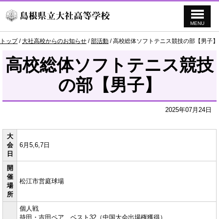
MENU
このページの本文へ
現
トップ
/
大社高校からのお知らせ
/
部活動
/
高校総体ソフトテニス競技の部【男子】
在
の
高校総体ソフトテニス競技
位
置：
の部【男子】
2025年07月24日
大
会
6月5,6,7日
日
開
催
松江市営庭球場
場
所
個人戦
持田・吉田ペア ベスト32（中国大会出場権獲得）