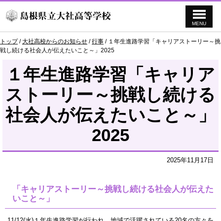
MENU
このページの本文へ
現
トップ
/
大社高校からのお知らせ
/
行事
/
１年生進路学習「キャリアストーリー～挑
在
戦し続ける社会人が伝えたいこと～」2025
の
位
１年生進路学習「キャリア
置：
ストーリー～挑戦し続ける
社会人が伝えたいこと～」
2025
2025年11月17日
「キャリアストーリー～挑戦し続ける社会人が伝えた
いこと～」
11/12(水)１年生進路学習が行われ、地域で活躍されている20名の方々を