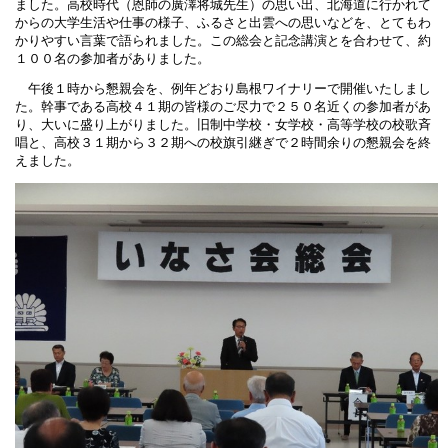
ました。高校時代（恩師の廣澤将城先生）の思い出、北海道に行かれて
からの大学生活や仕事の様子、ふるさと出雲への思いなどを、とてもわ
かりやすい言葉で語られました。この総会と記念講演とを合わせて、約
１００名の参加者がありました。
午後１時から懇親会を、例年どおり島根ワイナリーで開催いたしまし
た。幹事である高校４１期の皆様のご尽力で２５０名近くの参加者があ
り、大いに盛り上がりました。旧制中学校・女学校・高等学校の校歌斉
唱と、高校３１期から３２期への校旗引継ぎで２時間余りの懇親会を終
えました。