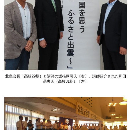
北島会長（高校29期）と講師の坂根厚司氏〔右〕、講師紹介された和田
晶夫氏（高校31期）〔左〕