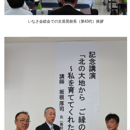
いなさ会総会での古居晃校長（第43代）挨拶