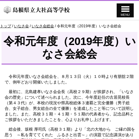
MENU
このページの本文へ
現
トップ
/
いなさ会
/
いなさ会総会
/
令和元年度（2019年度）いなさ会総会
在
の
令和元年度（2019年度）い
位
置：
なさ会総会
令和元年度いなさ会総会を、８月１３日（火）１０時より有朋舘２階
で、例年どおり開催いたしました。
最初に、北島建孝いなさ会会長（高校２９期）が挨拶され、「いなさ
会の歴史」について述べられました。次に、今年度赴任の古居晃校長
（第４３代）が、本校の現況や県高校総体３連覇と完全優勝（男子総
合、女子総合、男女総合の全て優勝）を達成したこと等について説明し
ました。また、高校３１期・４１期・５１期の代表者から、記念品料と
ご挨拶をいただきましたことを、心よりお礼申し上げます。
総会後、坂根 厚司氏（高校３１期）より「北の大地から ご縁の国を
思う ～私を育ててくれた ふるさと出雲～」の演題で記念講演があり