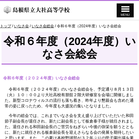
MENU
このページの本文へ
現
トップ
/
いなさ会
/
いなさ会総会
/
令和６年度（2024年度）いなさ会総会
在
の
令和６年度（2024年度）い
位
置：
なさ会総会
令和６年度（２０２４年度）いなさ会総会
令和６年度（２０２４年度）のいなさ会総会を、予定通り８月１３日
（火）１０：００より大社高校有朋舘２階大研修室を会場に開催しまし
た。新型コロナウィルスの流行も落ち着き、昨年より懇親会も含めた通
常の姿に戻ったため、今年度も大盛況の集いとなりました。
今年の総会では、これまでいなさ会を支え盛り上げていただいた和田
節子副会長が退任され、新たに副会長として板倉泰子様が就任されまし
た。退任される和田副会長のご苦労をねぎらい今後の弥栄を願うととも
に、新たに就任される板倉副会長を迎えさらなる会の発展を期待したい
と思います。また、この夏は本校野球部が３２年ぶりの甲子園出場を果