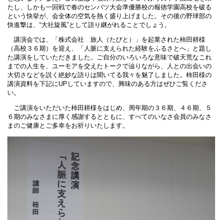
たし、しかも一回戦で春のセンバツ大会準優勝校の報徳学園高校を破る
という快挙が、会全体の空気を熱く盛り上げました。その後の野球部の
快進撃は、“大社旋風”として語り継がれることでしょう。
講演会では、「株式会社 旅人（たびと）」を起業された柿田耕様
（高校３６期）を迎え、「人脈に支えられた経験をふるさとへ」と題し
た講演をしていただきました。ご自分のいろいろな意味で破天荒なこれ
までの人生を、ユーモアを交えたトークで辿りながら、人との出会いの
大切さなどを説く絶妙な語りは聞いてる我々を魅了しました。柿田様の
講演資料を下記にUPしていますので、興味のある方はぜひご覧くださ
い。
ご講演をいただいた柿田耕様をはじめ、周年期の３６期、４６期、５
６期のみなさまに厚く感謝するとともに、すべてのいなさ会員のみなさ
まのご健康とご多幸をお祈りいたします。