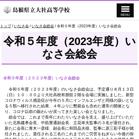
MENU
このページの本文へ
現
トップ
/
いなさ会
/
いなさ会総会
/
令和５年度（2023年度）いなさ会総会
在
の
令和５年度（2023年度）い
位
置：
なさ会総会
令和５年度（２０２３年度）いなさ会総会
令和５年度（２０２３年度）のいなさ会総会は、予定通り８月１３日
（日）１０：００より大社高校有朋舘２階を会場に実施しました。新型
コロナウィルス感染症が今年の５月にインフルエンザと同様の扱いとな
る５類へ移行された結果、４年ぶりに懇親会も含めた通常の開催とな
り、コロナ以前の賑わいが戻ってきた楽しい会となりました。
総会では、これまで長年にわたりいなさ会を支え、盛り上げていただ
いた北島建孝会長、中筋豊通副会長、立花幸夫監事の３名が退任され、
新たに会長に青木一彦様、副会長に和田晶夫様、監事に原三彩子様が就
任されました。退任される三名のこれまでのご労苦をねぎらい今後の弥