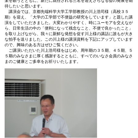
栄を願うとともに、新たに就任される三名を迎えさらなる会の発展を期
待したいと思います。
講演会では、京都先端科学大学工学部教授の川上浩司様（高校３５
期）を迎え、「大学の工学部で不便益の研究をしています」と題した講
演をしていただきました。大変わかりやすく、時にユーモアを交えなが
ら、日常生活の中の「便利になって残念なこと、不便で良かったこと」
を取り上げながら、我々に新鮮な発想を促す川上様の講話に誰もが大き
な拍手を送りました。この川上様の講演資料を下記にアップしています
ので、興味のある方はぜひご覧ください。
ご講演いただいた川上浩司様をはじめ、周年期の３５期、４５期、５
５期のみなさまに厚く感謝するとともに、すべてのいなさ会員のみなさ
まのご健康とご多幸をお祈りいたします。