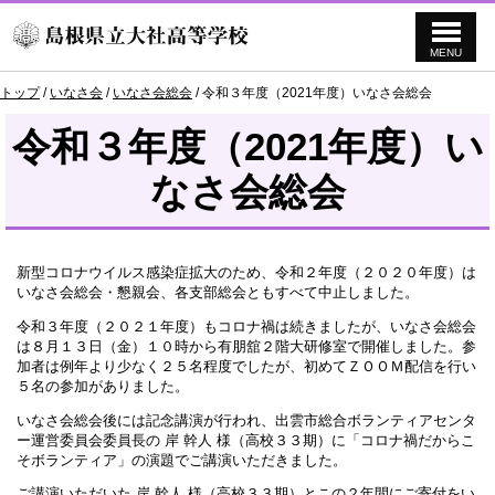
MENU
このページの本文へ
現
トップ
/
いなさ会
/
いなさ会総会
/
令和３年度（2021年度）いなさ会総会
在
の
令和３年度（2021年度）い
位
置：
なさ会総会
新型コロナウイルス感染症拡大のため、令和２年度（２０２０年度）は
いなさ会総会・懇親会、各支部総会ともすべて中止しました。
令和３年度（２０２１年度）もコロナ禍は続きましたが、いなさ会総会
は８月１３日（金）１０時から有朋舘２階大研修室で開催しました。参
加者は例年より少なく２５名程度でしたが、初めてＺＯＯＭ配信を行い
５名の参加がありました。
いなさ会総会後には記念講演が行われ、出雲市総合ボランティアセンタ
ー運営委員会委員長の 岸 幹人 様（高校３３期）に「コロナ禍だからこ
そボランティア」の演題でご講演いただきました。
ご講演いただいた 岸 幹人 様（高校３３期）とこの２年間にご寄付をい