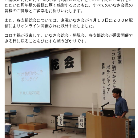
ただいた周年期の皆様に厚く感謝するとともに、すべてのいなさ会員の
皆様のご健康とご多幸をお祈りいたします。
また、各支部総会については、京滋いなさ会が４月１０日にＺＯＯＭ配
信によりオンライン開催された以外中止しました。
コロナ禍が収束して、いなさ会総会・懇親会、各支部総会が通常開催で
きる日に戻ることをひたすら願うばかりです。