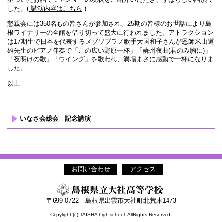
した。(
講演内容はこちら
)
懇親会には350名もの皆さんが参加され、25期の皆様のお世話により島
根ワイナリーの全館を借り切って盛大に行われました。アトラクション
は17期生で日本を代表するメゾソプラノ歌手大国和子さんが恩師米山道
雄先生のピアノ伴奏で「この広い野原一杯」「蘇州夜曲(君のみ胸に)」
「夜明けの歌」「ウイング」を歌われ、満場まさに感動で一杯になりま
した。
以上
いなさ会総会 記念講演
お問い合わせ
アクセス
〒699-0722 島根県出雲市大社町北荒木1473
Copylight (c) TAISHA high school. AllRights Reserved.