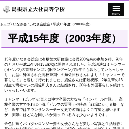
MENU
このページの本文へ
現
トップ
/
いなさ会
/
いなさ会総会
/
平成15年度（2003年度）
在
の
平成15年度（2003年度）
位
置：
15年度いなさ会総会は有朋館大研修室に会員200名余の参加を得、例年
のとおり平成15年8月13日(水)に開催されました。記念講演はミャンマー
(旧ビルマ)の首都ヤンゴン(旧ラングーン)で5年半も暮らしていらっしゃ
り、お盆に帰国された高校15期生の須佐裕枝さんにより「ミャンマーで
暮らして」と題して行われました。須佐さんは旧姓祝部、2年先輩の13
期生で商社マンの須佐和夫さんと結婚され、20年も外国暮らしを続けて
いらっしゃいます。
ミャンマー(ビルマ)と言えば中学卒業の方なら「インパール作戦」、高
校卒業の方であれば小説「ビルマの竪琴」や映画「戦場にかける橋」な
ど、近年ではアウンサンスーチー女史で名前はよくご存知と思います
が、実際にはどんな国なのか知っている方は少ないようです。
金色に輝くパゴダやロンジー姿の女優さんなど美しい写真と生活経験に
基づいたお話でミャンマーの現状をご紹介いただき、すばらしい講演で